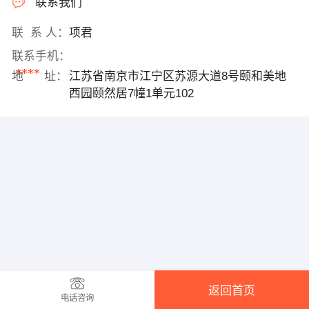
联系我们
联 系 人：
项君
联系手机：
****
地 址：
江苏省南京市江宁区苏源大道8号颐和美地
西园颐然居7幢1单元102
返回首页
电话咨询