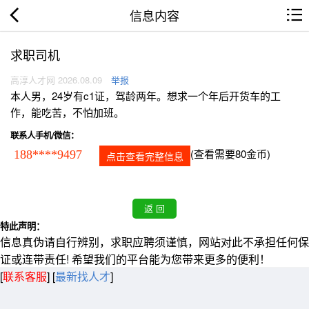
信息内容
求职司机
高淳人才网 2026.08.09
举报
本人男，24岁有c1证，驾龄两年。想求一个年后开货车的工
作，能吃苦，不怕加班。
联系人手机/微信：
(查看需要80金币)
188****9497
点击查看完整信息
特此声明：
信息真伪请自行辨别，求职应聘须谨慎，网站对此不承担任何保
证或连带责任! 希望我们的平台能为您带来更多的便利！
[
联系客服
]
[
最新找人才
]